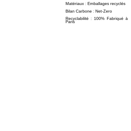
Matériaux : Emballages recyclés
Bilan Carbone : Net-Zero
Recyclabilité : 100% Fabriqué à
Paris
MADE IN PARIS
MATÉRIAUX
NET-ZERO
RECYCLÉS ET
CARBONE
RECYCLABLES